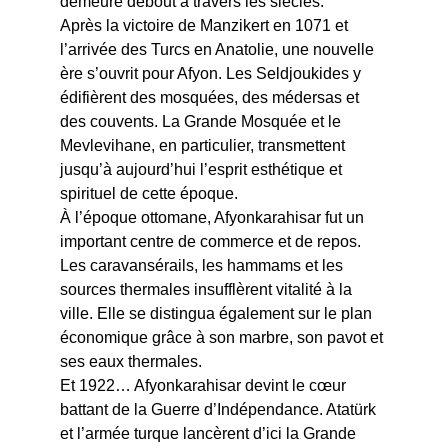
demeuré debout à travers les siècles.
Après la victoire de Manzikert en 1071 et 
l’arrivée des Turcs en Anatolie, une nouvelle 
ère s’ouvrit pour Afyon. Les Seldjoukides y 
édifièrent des mosquées, des médersas et 
des couvents. La Grande Mosquée et le 
Mevlevihane, en particulier, transmettent 
jusqu’à aujourd’hui l’esprit esthétique et 
spirituel de cette époque.
À l’époque ottomane, Afyonkarahisar fut un 
important centre de commerce et de repos. 
Les caravansérails, les hammams et les 
sources thermales insufflèrent vitalité à la 
ville. Elle se distingua également sur le plan 
économique grâce à son marbre, son pavot et 
ses eaux thermales.
Et 1922… Afyonkarahisar devint le cœur 
battant de la Guerre d’Indépendance. Atatürk 
et l’armée turque lancèrent d’ici la Grande 