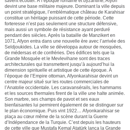
savent écouter. À l’époque romaine et byzantine, Afyon
devint une base militaire majeure. Dominant la ville depuis
un point stratégique, l’emblématique château de Karahisar
constitue un héritage puissant de cette période. Cette
forteresse n’est pas seulement une structure défensive,
mais aussi un symbole de résistance ayant perduré
pendant des siècles. Après la bataille de Manzikert en
1071, Afyon entra dans une nouvelle ère avec l’arrivée des
Seldjoukides. La ville se développa autour de mosquées,
de médersas et de confréries. Des édifices tels que la
Grande Mosquée et le Mevlevihane sont des traces
architecturales qui transmettent jusqu’à aujourd’hui la
dimension spirituelle et artistique de cette époque. À
l’époque de l’Empire ottoman, Afyonkarahisar devint un
centre majeur situé sur les routes commerciales de
l’Anatolie occidentale. Les caravansérails, les hammams
et les sources thermales firent de la ville une halte animée.
Son marbre, ses champs de pavot et ses eaux
bienfaisantes lui permirent également de se distinguer sur
le plan économique. Puis vint 1922… Afyonkarahisar se
plaça au cœur même de la scène durant la Guerre
d’Indépendance de la Turquie. C’est depuis les hauteurs
de cette ville que Mustafa Kemal Atatürk lança la Grande