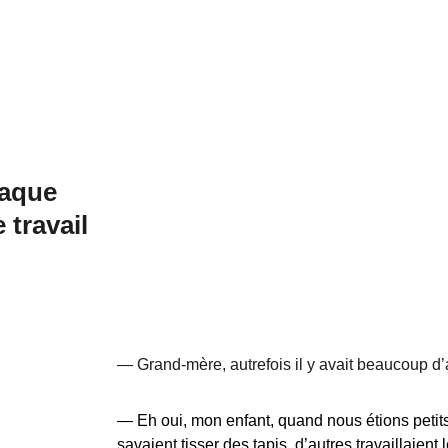
haque 
 travail 
— 
Grand-mère, autrefois il y avait beaucoup d’a
— 
Eh oui, mon enfant, quand nous étions petits
savaient tisser des tapis, d’autres travaillaient 