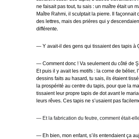
ne faisait pas tout, tu sais : un maître était un 
Maître Rahmi, il sculptait la pierre. Il façonnait
des lettres, mais des prières qui y descendaien
différente.
— 
Y avait-il des gens qui tissaient des tapis à
— 
Comment donc ! Va seulement du côté de Şuhu
Et puis il y avait les motifs : la corne de bélie
dessins faits au hasard, tu sais, ils étaient ti
la prospérité au centre du tapis, pour que la ma
tissaient leur propre tapis de dot avant le mari
leurs rêves. Ces tapis ne s’usaient pas facilem
— 
Et la fabrication du feutre, comment était-el
— 
Eh bien, mon enfant, s’ils entendaient ça auj