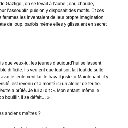
 de Gazlıgöl, on se levait à l’aube ; eau chaude, 
r l’assouplir, puis on y disposait des motifs. Et ces 
les femmes les inventaient de leur propre imagination. 
atte de loup, parfois même elles y glissaient en secret 
is que veux-tu, les jeunes d’aujourd’hui se lassent 
e difficile. Ils veulent que tout soit fait tout de suite. 
vaille lentement fait le travail juste. » Maintenant, il y 
versité, est revenu et a monté ici un atelier de feutre. 
feutre a brûlé. Je lui ai dit : « Mon enfant, même le 
op bouillir, il se défait… »
ces anciens maîtres ?