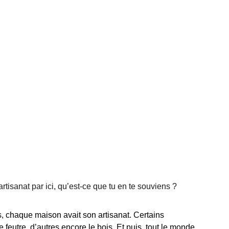
rtisanat par ici, qu’est-ce que tu en te souviens ?
, chaque maison avait son artisanat. Certains 
le feutre, d’autres encore le bois. Et puis, tout le monde 